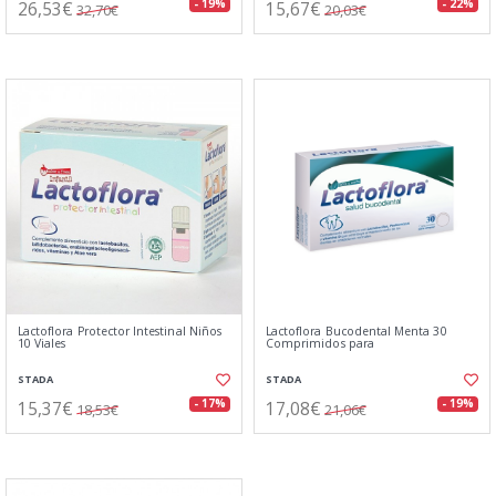
26,53€
15,67€
- 19%
- 22%
32,70€
20,03€
Lactoflora Protector Intestinal Niños
Lactoflora Bucodental Menta 30
10 Viales
Comprimidos para
STADA
STADA
15,37€
17,08€
- 17%
- 19%
18,53€
21,06€