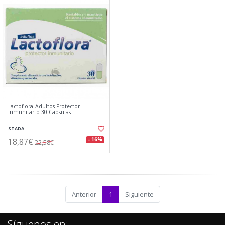
Lactoflora Adultos Protector
Inmunitario 30 Capsulas
STADA
18,87€
- 16%
22,58€
Anterior
1
Siguiente
Síguenos en: