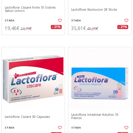
Lactoflora Ciscare Forte 10 Sobres
Lactoflora Ibsolucion 28 Sticks
Sabor Limon
STADA
STADA
19,46€
35,61€
- 21%
- 21%
24,70€
45,20€
Lactoflora Intestinal Adultos 10
Lactoflora Ciscare 30 Capsulas
Frascos
STADA
STADA