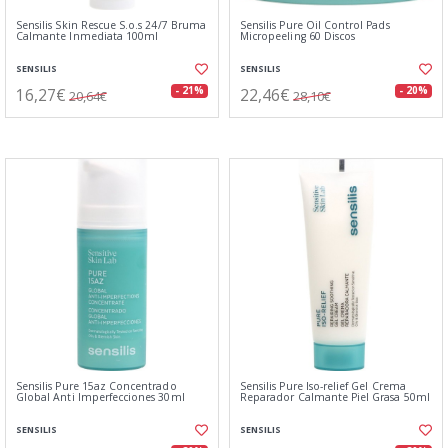
Sensilis Skin Rescue S.o.s 24/7 Bruma
Sensilis Pure Oil Control Pads
Calmante Inmediata 100ml
Micropeeling 60 Discos
SENSILIS
SENSILIS
16,27€
22,46€
- 21%
- 20%
20,64€
28,10€
Sensilis Pure 15az Concentrado
Sensilis Pure Iso-relief Gel Crema
Global Anti Imperfecciones 30ml
Reparador Calmante Piel Grasa 50ml
SENSILIS
SENSILIS