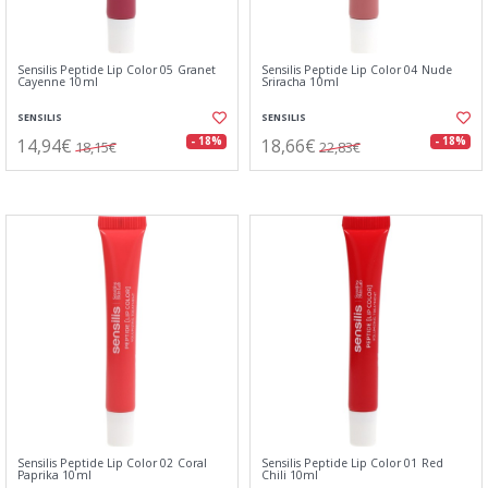
Sensilis Peptide Lip Color 05 Granet
Sensilis Peptide Lip Color 04 Nude
Cayenne 10ml
Sriracha 10ml
SENSILIS
SENSILIS
14,94€
18,66€
- 18%
- 18%
18,15€
22,83€
Sensilis Peptide Lip Color 02 Coral
Sensilis Peptide Lip Color 01 Red
Paprika 10ml
Chili 10ml