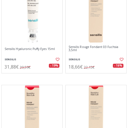
Sensilis Rouge Fondant 03 Fuchsia
Sensilis Hyaluronic Puffy Eyes 15ml
3,5ml
SENSILIS
SENSILIS
31,88€
18,66€
- 19%
- 16%
39,59€
22,15€