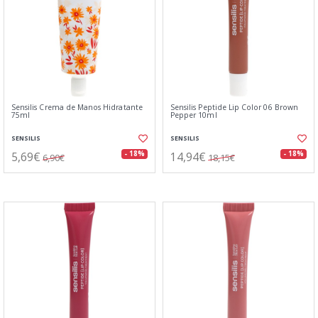
Sensilis Crema de Manos Hidratante
Sensilis Peptide Lip Color 06 Brown
75ml
Pepper 10ml
SENSILIS
SENSILIS
5,69€
14,94€
- 18%
- 18%
6,90€
18,15€