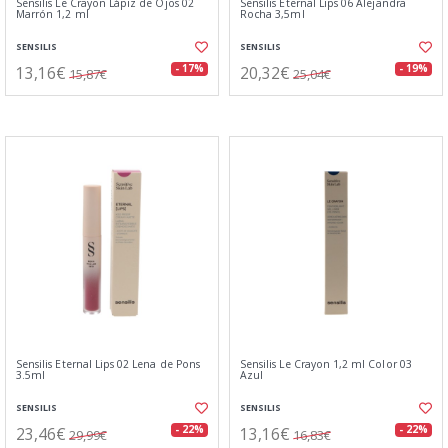
Sensilis Le Crayon Lápiz de Ojos 02
Sensilis Eternal Lips 06 Alejandra
Marrón 1,2 ml
Rocha 3,5ml
SENSILIS
SENSILIS
13,16€
20,32€
- 17%
- 19%
15,87€
25,04€
Sensilis Eternal Lips 02 Lena de Pons
Sensilis Le Crayon 1,2 ml Color 03
3.5ml
Azul
SENSILIS
SENSILIS
23,46€
13,16€
- 22%
- 22%
29,99€
16,83€