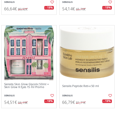
SENSILIS
SENSILIS
66,64€
54,14€
- 18%
- 18%
80,92€
65,76€
Sensilis Skin Glow Glycolic 50ml +
Sensilis Peptide Reti-v 50 ml
Skin Glow K Eyes 15 ml Promo
SENSILIS
SENSILIS
54,51€
66,79€
- 18%
- 18%
66,19€
81,71€