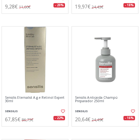
9,28€
19,97€
- 20%
- 18%
11,60€
24,43€
Sensilis Eternalist A.g.e Retinol Expert
Sensilis Anticaida Champú
30ml
Preparador 250ml
SENSILIS
SENSILIS
67,85€
20,64€
- 22%
- 16%
86,73€
24,49€