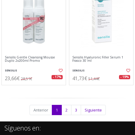
Sensilis Gentle Cleansing Mousse
Sensilis Hyaluronic Filler Serum 1
Duplo 2x200ml Promo
Frasco 30 ml
SENSILIS
SENSILIS
23,66€
41,73€
- 17%
- 19%
28,51€
51,44€
Anterior
1
2
3
Siguiente
Síguenos en: