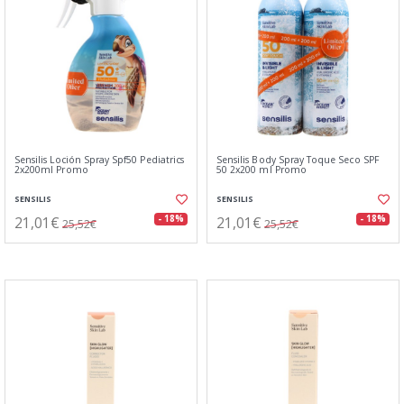
Sensilis Loción Spray Spf50 Pediatrics
Sensilis Body Spray Toque Seco SPF
2x200ml Promo
50 2x200 ml Promo
SENSILIS
SENSILIS
21,01€
21,01€
- 18%
- 18%
25,52€
25,52€