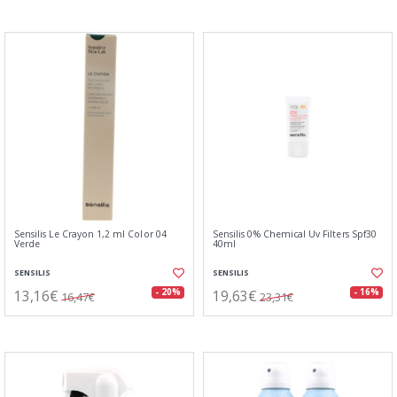
Sensilis Le Crayon 1,2 ml Color 04
Sensilis 0% Chemical Uv Filters Spf30
Verde
40ml
SENSILIS
SENSILIS
13,16€
19,63€
- 20%
- 16%
16,47€
23,31€