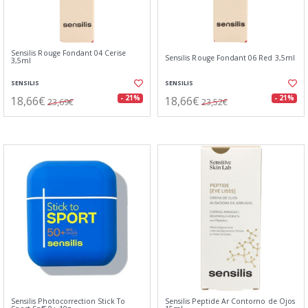
Sensilis Rouge Fondant 04 Cerise
Sensilis Rouge Fondant 06 Red 3,5ml
3,5ml
SENSILIS
SENSILIS
18,66€
18,66€
- 21%
- 21%
23,69€
23,52€
Sensilis Photocorrection Stick To
Sensilis Peptide Ar Contorno de Ojos