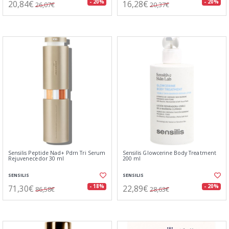
20,84€
16,28€
- 20%
- 20%
26,07€
20,37€
Sensilis Peptide Nad+ Pdrn Tri Serum
Sensilis Glowcerine Body Treatment
Rejuvenecedor 30 ml
200 ml
SENSILIS
SENSILIS
71,30€
22,89€
- 18%
- 20%
86,58€
28,63€