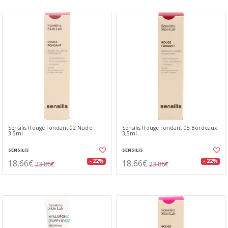
Sensilis Rouge Fondant 02 Nude
Sensilis Rouge Fondant 05 Bordeaux
3.5ml
3,5ml
SENSILIS
SENSILIS
18,66€
18,66€
- 22%
- 22%
23,86€
23,86€