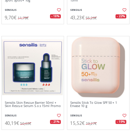
Sport Spf50+ 10g
15ml
SENSILIS
SENSILIS
9,70€
43,23€
- 18%
- 22%
11,78€
55,26€
Sensilis Skin Rescue Barrier 50ml +
Sensilis Stick To Glow SPF 50+ 1
Skin Rescue Serum S.o.s 15ml Promo
Envase 10 g
SENSILIS
SENSILIS
40,19€
15,52€
- 21%
- 19%
50,63€
19,27€