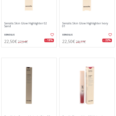
Sensilis Skin Glow Highlighter 02
Sensilis Skin Glow Highlighter Ivory
Sand
01
SENSILIS
SENSILIS
22,50€
22,50€
- 18%
- 22%
27,54€
28,77€