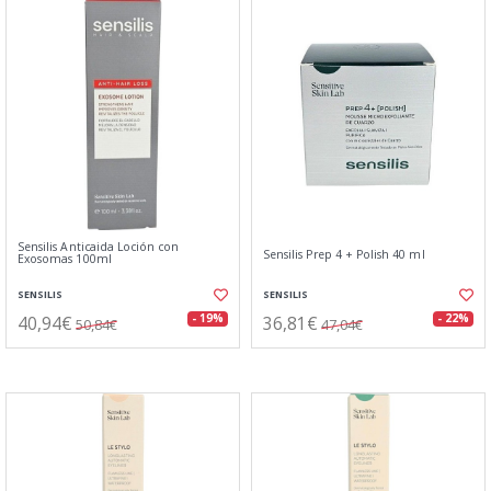
Sensilis Anticaida Loción con
Sensilis Prep 4 + Polish 40 ml
Exosomas 100ml
SENSILIS
SENSILIS
40,94€
36,81€
- 19%
- 22%
50,84€
47,04€