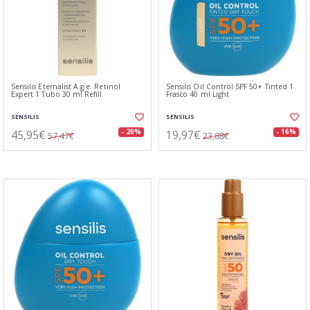
Sensilis Eternalist A.g.e. Retinol
Sensilis Oil Control SPF 50+ Tinted 1
Expert 1 Tubo 30 ml Refill
Frasco 40 ml Light
SENSILIS
SENSILIS
45,95€
19,97€
- 20%
- 16%
57,47€
23,88€