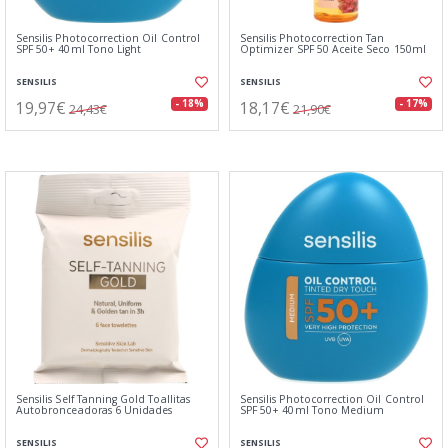
Sensilis Photocorrection Oil Control
Sensilis Photocorrection Tan
SPF 50+ 40ml Tono Light
Optimizer SPF 50 Aceite Seco 150ml
SENSILIS
SENSILIS
19,97€
18,17€
- 18%
- 17%
24,43€
21,90€
Sensilis Self Tanning Gold Toallitas
Sensilis Photocorrection Oil Control
Autobronceadoras 6 Unidades
SPF 50+ 40ml Tono Medium
SENSILIS
SENSILIS