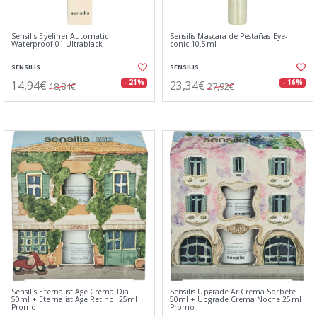
Sensilis Eyeliner Automatic
Sensilis Mascara de Pestañas Eye-
Waterproof 01 Ultrablack
conic 10.5ml
SENSILIS
SENSILIS
14,94€
23,34€
- 21%
- 16%
18,84€
27,92€
Sensilis Eternalist Age Crema Dia
Sensilis Upgrade Ar Crema Sorbete
50ml + Eternalist Age Retinol 25ml
50ml + Upgrade Crema Noche 25ml
Promo
Promo