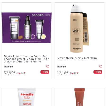
Sensilis Photocorrection Color 15ml
Sensilis Never Invisible Mist 100ml
+ Skin D-pigment Serum 30ml + Skin
D-pigment Aha10 15ml Promo
SENSILIS
SENSILIS
52,95€
12,18€
- 19%
- 19%
65,74€
15,12€