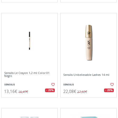
Sensilis Le Crayon 1,2 ml Color 01
Sensilis Unbelievable Lashes 14 ml
Negro
SENSILIS
SENSILIS
13,16€
22,08€
- 20%
- 20%
16,47€
27,62€