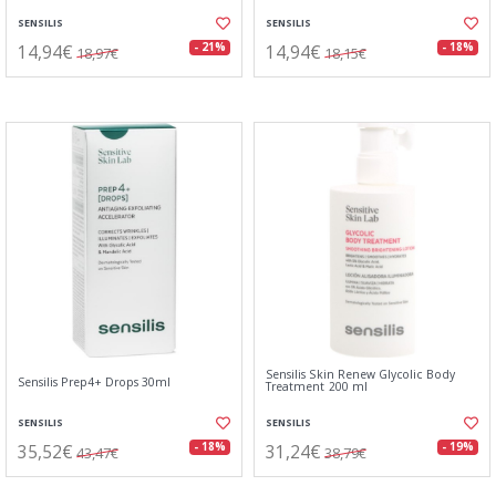
SENSILIS
SENSILIS
14,94€
14,94€
- 21%
- 18%
18,97€
18,15€
Sensilis Skin Renew Glycolic Body
Sensilis Prep4+ Drops 30ml
Treatment 200 ml
SENSILIS
SENSILIS
35,52€
31,24€
- 18%
- 19%
43,47€
38,79€