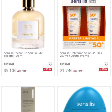
Sensilis Encore Un Soir Eau de
Sensilis Proteccion Solar SPF 50 +
Toilette 100 ml
250ml + 250ml Promo
SENSILIS
SENSILIS
39,10€
21,74€
- 21%
- 19%
49,64€
26,98€