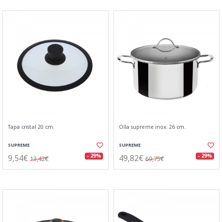
Tapa cristal 20 cm.
Olla supreme inox. 26 cm.
SUPREME
SUPREME
9,54€
49,82€
- 29%
- 29%
13,42€
69,75€