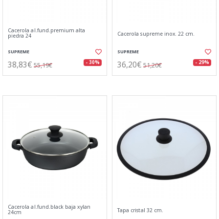
Cacerola al.fund.premium alta
Cacerola supreme inox. 22 cm.
piedra 24
SUPREME
SUPREME
38,83€
36,20€
- 30%
- 29%
55,19€
51,20€
Cacerola al.fund.black baja xylan
Tapa cristal 32 cm.
24cm