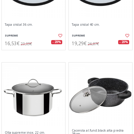
Tapa cristal 36 cm.
Tapa cristal 40 cm.
SUPREME
SUPREME
16,53€
19,29€
- 28%
- 28%
23,03€
26,87€
Cacerola al.fund.black alta piedra
Olla supreme inox. 22 cm.
28cm