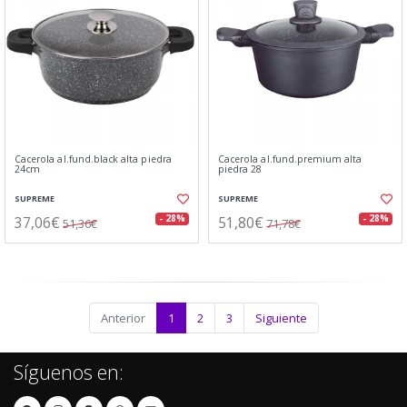
Cacerola al.fund.black alta piedra
Cacerola al.fund.premium alta
24cm
piedra 28
SUPREME
SUPREME
37,06€
51,80€
- 28%
- 28%
51,36€
71,78€
Anterior
1
2
3
Siguiente
Síguenos en: