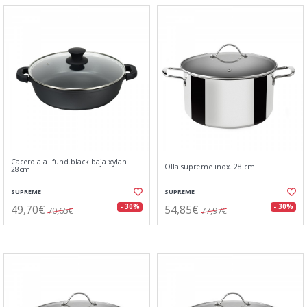
Cacerola al.fund.black baja xylan
Olla supreme inox. 28 cm.
28cm
SUPREME
SUPREME
49,70€
54,85€
- 30%
- 30%
70,65€
77,97€