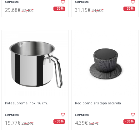
SUPREME
SUPREME
29,68€
31,15€
- 30%
- 30%
42,40€
44,50€
Pote supreme inox. 16 cm.
Rec. pomo gris tapa cacerola
SUPREME
SUPREME
19,77€
4,39€
- 30%
- 30%
28,24€
6,27€