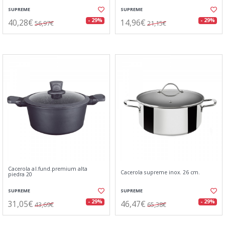
SUPREME
SUPREME
40,28€
14,96€
- 29%
- 29%
56,97€
21,15€
Cacerola al.fund.premium alta
Cacerola supreme inox. 26 cm.
piedra 20
SUPREME
SUPREME
31,05€
46,47€
- 29%
- 29%
43,69€
65,38€