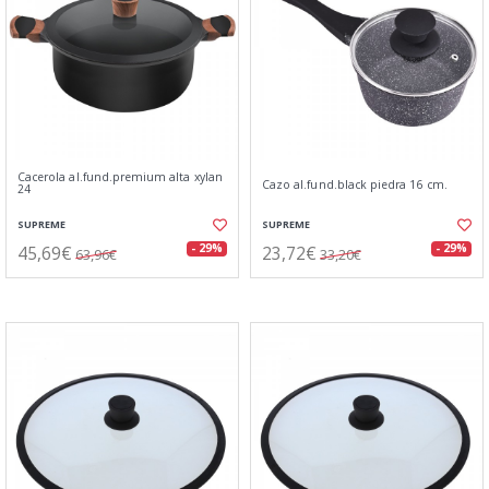
Cacerola al.fund.premium alta xylan
Cazo al.fund.black piedra 16 cm.
24
SUPREME
SUPREME
45,69€
23,72€
- 29%
- 29%
63,96€
33,20€