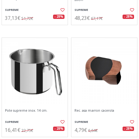
SUPREME
SUPREME
37,13€
48,23€
- 28%
- 28%
51,72€
67,17€
Pote supreme inox. 14 cm.
Rec. asa marron cacerola
SUPREME
SUPREME
16,41€
4,79€
- 28%
- 28%
22,75€
6,64€