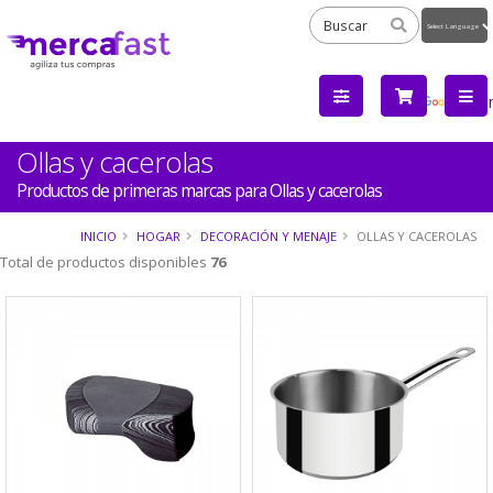
Powered
by
Tra
Ollas y cacerolas
Productos de primeras marcas para Ollas y cacerolas
INICIO
HOGAR
DECORACIÓN Y MENAJE
OLLAS Y CACEROLAS
Total de productos disponibles
76