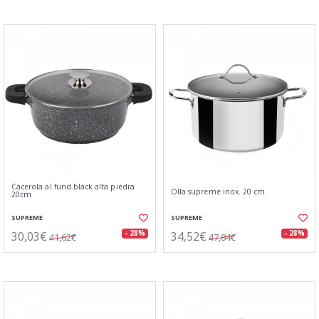
Cacerola al.fund.black alta piedra
Olla supreme inox. 20 cm.
20cm
SUPREME
SUPREME
30,03€
34,52€
- 28%
- 28%
41,62€
47,84€