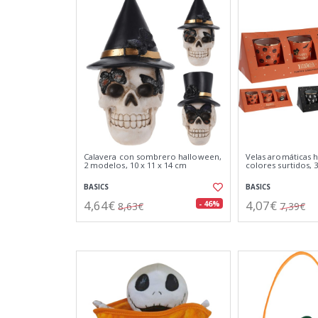
Calavera con sombrero halloween,
Velas aromáticas 
2 modelos, 10 x 11 x 14 cm
colores surtidos, 
BASICS
BASICS
4,64€
4,07€
- 46%
8,63€
7,39€