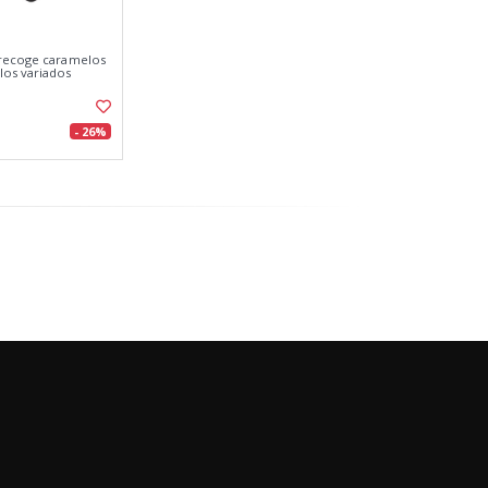
 recoge caramelos
os variados
- 26%