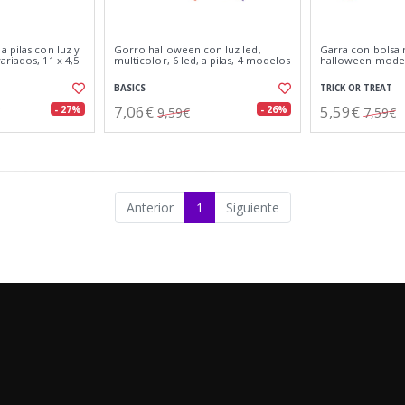
 pilas con luz y
Gorro halloween con luz led,
Garra con bolsa
riados, 11 x 4,5
multicolor, 6 led, a pilas, 4 modelos
halloween model
BASICS
TRICK OR TREAT
7,06€
5,59€
- 27%
- 26%
9,59€
7,59€
Anterior
1
Siguiente