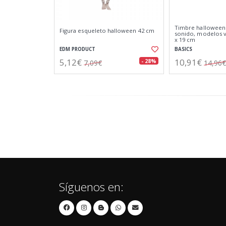
Timbre halloween a
Figura esqueleto halloween 42 cm
sonido, modelos va
x 19 cm
EDM PRODUCT
BASICS
5,12€
10,91€
- 28%
7,09€
14,96€
Síguenos en: