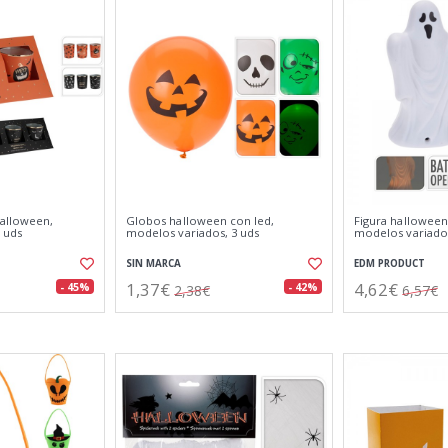
halloween,
Globos halloween con led,
Figura halloween
3 uds
modelos variados, 3 uds
modelos variado
SIN MARCA
EDM PRODUCT
1,37€
4,62€
- 45%
- 42%
2,38€
6,57€