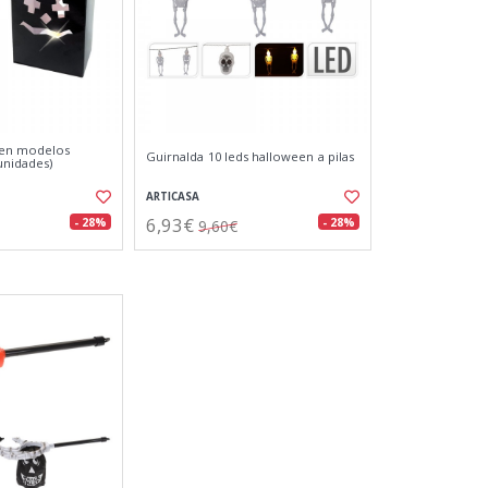
een modelos
Guirnalda 10 leds halloween a pilas
unidades)
ARTICASA
6,93€
- 28%
- 28%
9,60€