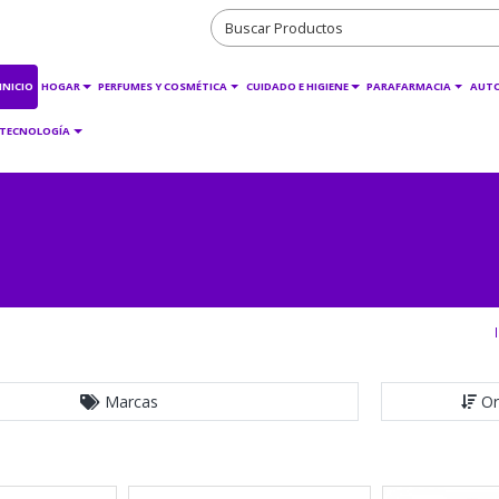
INICIO
HOGAR
PERFUMES Y COSMÉTICA
CUIDADO E HIGIENE
PARAFARMACIA
AUT
TECNOLOGÍA
Marcas
Or