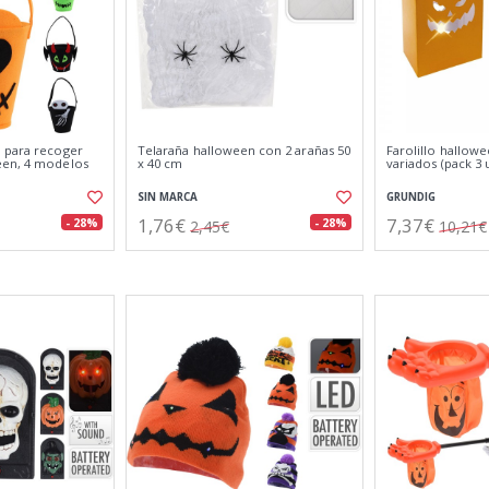
 para recoger
Telaraña halloween con 2 arañas 50
Farolillo hallow
een, 4 modelos
x 40 cm
variados (pack 3 
SIN MARCA
GRUNDIG
1,76€
7,37€
- 28%
- 28%
2,45€
10,21€