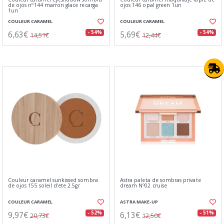
de ojos nº144 marron glace recarga
ojos 146 opal green 1un
1un
COULEUR CARAMEL
COULEUR CARAMEL
6,63€
5,69€
- 54%
- 54%
14,51€
12,44€
Couleur caramel sunkissed sombra
Astra paleta de sombras private
de ojos 155 soleil d'ete 2.5gr
dream Nº02 cruise
COULEUR CARAMEL
ASTRA MAKE-UP
9,97€
6,13€
- 52%
- 51%
20,73€
12,50€