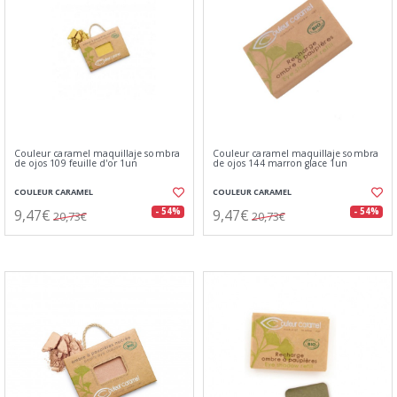
Couleur caramel maquillaje sombra
Couleur caramel maquillaje sombra
de ojos 109 feuille d'or 1un
de ojos 144 marron glace 1un
COULEUR CARAMEL
COULEUR CARAMEL
9,47€
9,47€
- 54%
- 54%
20,73€
20,73€