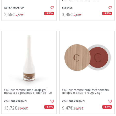
ASTRA MAKE-UP
ESSENCE
2,66€
3,46€
- 67%
- 62%
7,99€
9,00€
Couleur caramel maquillaje gel
Couleur caramel sunkissed sombra
mascara de pestañas 61 blonde 1un
de ojos 156 cuivre rouge 2.5gr
COULEUR CARAMEL
COULEUR CARAMEL
13,72€
9,47€
- 54%
- 54%
30,06€
20,73€