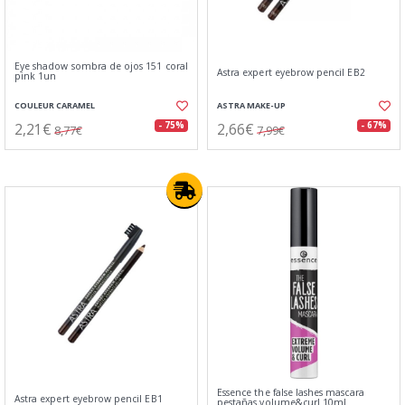
Eye shadow sombra de ojos 151 coral
Astra expert eyebrow pencil EB2
pink 1un
COULEUR CARAMEL
ASTRA MAKE-UP
2,21€
2,66€
- 75%
- 67%
8,77€
7,99€
Essence the false lashes mascara
Astra expert eyebrow pencil EB1
pestañas volume&curl 10ml