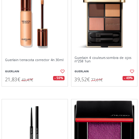
Guerlain 4 couleurs sombra de ojos
Guerlain terracota corrector 4n 30ml
nº258 1un
GUERLAIN
GUERLAIN
21,83€
39,52€
- 50%
- 49%
43,47€
77,61€