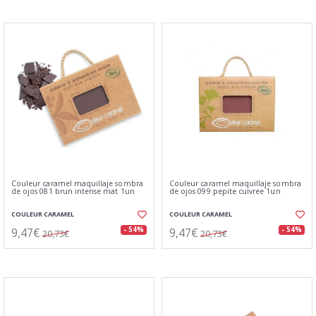
Couleur caramel maquillaje sombra
Couleur caramel maquillaje sombra
de ojos 081 brun intense mat 1un
de ojos 099 pepite cuivree 1un
COULEUR CARAMEL
COULEUR CARAMEL
9,47€
9,47€
- 54%
- 54%
20,73€
20,73€