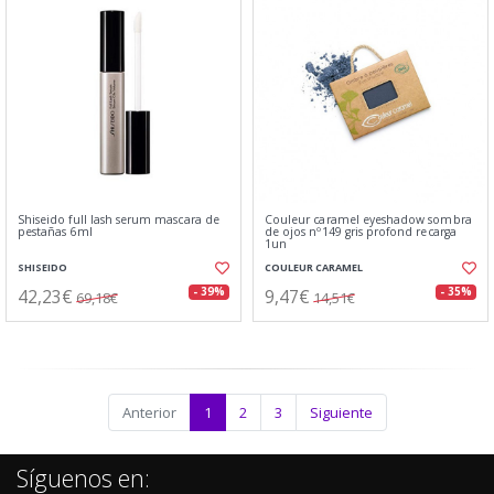
Shiseido full lash serum mascara de
Couleur caramel eyeshadow sombra
pestañas 6ml
de ojos nº149 gris profond recarga
1un
SHISEIDO
COULEUR CARAMEL
42,23€
9,47€
- 39%
- 35%
69,18€
14,51€
Anterior
1
2
3
Siguiente
Síguenos en: