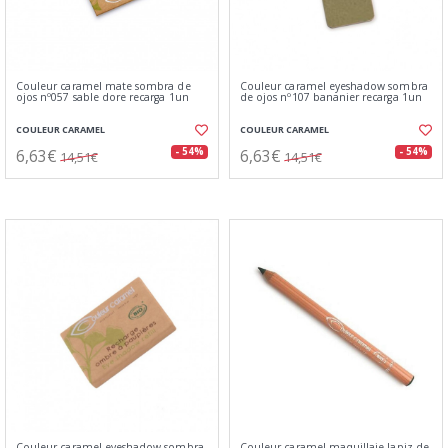
Couleur caramel mate sombra de
Couleur caramel eyeshadow sombra
ojos nº057 sable dore recarga 1un
de ojos nº107 bananier recarga 1un
COULEUR CARAMEL
COULEUR CARAMEL
6,63€
6,63€
- 54%
- 54%
14,51€
14,51€
Couleur caramel eyeshadow sombra
Couleur caramel maquillaje lapiz de