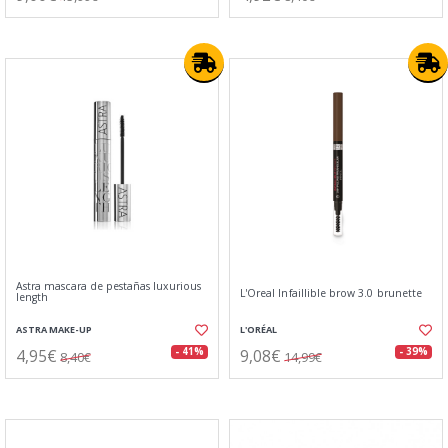
Astra mascara de pestañas luxurious
L'Oreal Infaillible brow 3.0 brunette
length
ASTRA MAKE-UP
L'ORÉAL
4,95€
9,08€
- 41%
- 39%
8,40€
14,99€