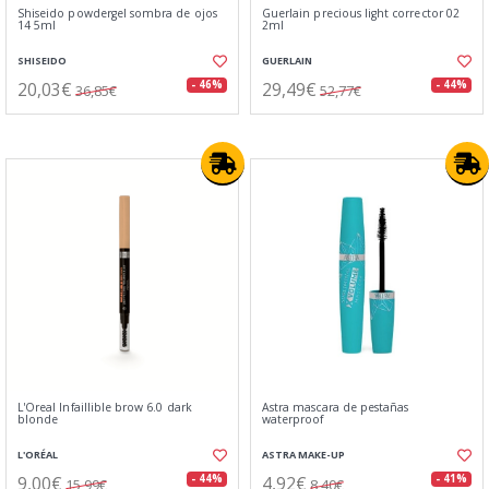
Shiseido powdergel sombra de ojos
Guerlain precious light corrector 02
14 5ml
2ml
SHISEIDO
GUERLAIN
20,03€
29,49€
- 46%
- 44%
36,85€
52,77€
L'Oreal Infaillible brow 6.0 dark
Astra mascara de pestañas
blonde
waterproof
L'ORÉAL
ASTRA MAKE-UP
9,00€
4,92€
- 44%
- 41%
15,99€
8,40€