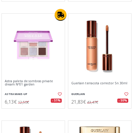
Astra paleta de sombras private
Guerlain terracota corrector 5n 30ml
dream Nº01 garden
ASTRA MAKE-UP
GUERLAIN
6,13€
21,83€
- 51%
- 50%
12,50€
43,47€