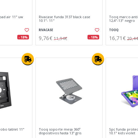
pad air 11" uw
Rivacase funda 3137 black case
Tooq marco anti
10.1"- 11"
12,4"-13" negro
RIVACASE
TOOQ
9,76€
16,71€
- 18%
- 18%
11,94€
20,4
obo tablet 11"
Tooq soporte mesa 360º
Spc funda protec
dispositivos hasta 13" gris
10.1" kids violet