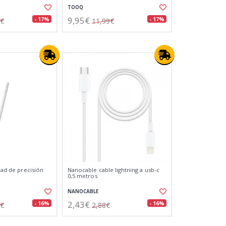
TOOQ
9,95€
- 17%
- 17%
0€
11,99€
ipad de precisión
Nanocable cable lightning a usb-c
0,5 metros
NANOCABLE
2,43€
- 16%
- 16%
2€
2,88€