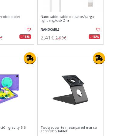
rrobo tablet
Nanocable cable de datos/carga
lightning/usb 2 m
NANOCABLE
2,41€
- 18%
- 18%
4€
2,93€
ción gravity 5-6
Tooq soporte mesa/pared marco
antirrobo tablet