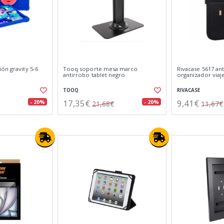
ón gravity 5-6
Tooq soporte mesa marco
Rivacase 5617 an
antirrobo tablet negro
organizador viaje
TOOQ
RIVACASE
17,35€
9,41€
- 20%
- 20%
21,68€
11,67€