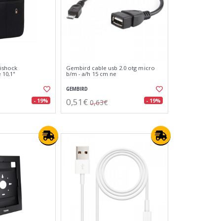
tishock
Gembird cable usb 2.0 otg micro
 10,1"
b/m - a/h 15 cm ne
GEMBIRD
0,51€
- 19%
- 19%
0,63€