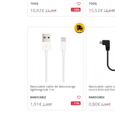
TOOQ
TOOQ
10,92€
15,52€
- 18%
13,26€
18,84€
Nanocable cable de datos/carga
Nanocable cable us
lightning/usb 1 m
micro b/m-a/h15
NANOCABLE
NANOCABLE
1,91€
0,80€
- 17%
2,30€
0,96€