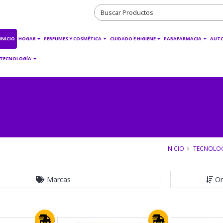
INICIO
HOGAR
PERFUMES Y COSMÉTICA
CUIDADO E HIGIENE
PARAFARMACIA
AUT
TECNOLOGÍA
INICIO
TECNOLO
Marcas
Or