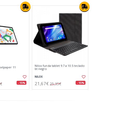
Nilox funda tablet 9.7 a 10.5 teclado
 nxtpaper 11
bt negro
NILOX
21,67€
- 15%
- 15%
3€
25,35€