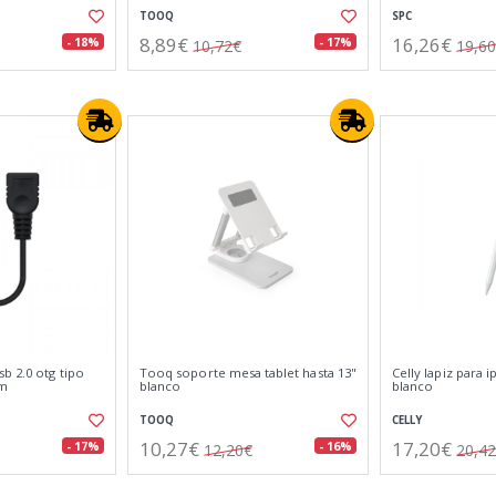
TOOQ
SPC
8,89€
16,26€
- 18%
- 17%
10,72€
19,6
b 2.0 otg tipo
Tooq soporte mesa tablet hasta 13"
Celly lapiz para 
cm
blanco
blanco
TOOQ
CELLY
10,27€
17,20€
- 17%
- 16%
12,20€
20,4