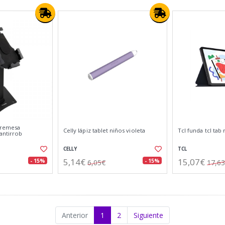
bremesa
Celly lápiz tablet niños violeta
Tcl funda tcl tab
 antirrob
CELLY
TCL
5,14€
15,07€
- 15%
- 15%
6,05€
17,6
Anterior
1
2
Siguiente