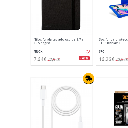
Nilox funda teclado usb de 9.7 a
Spc funda protecci
10.5 negro
11.1" kids azul
NILOX
SPC
7,64€
16,26€
- 67%
22,92€
20,33€