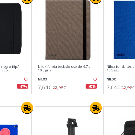
negro flip/
Nilox funda teclado usb de 9.7 a
Nilox funda tecla
ónico
10.5 gris
10.5 azul
NILOX
NILOX
7,64€
7,64€
- 67%
- 67%
22,92€
22,92€