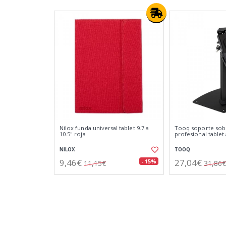
Nilox funda universal tablet 9.7 a
Tooq soporte so
10.5" roja
profesional tablet
NILOX
TOOQ
9,46€
27,04€
- 15%
11,15€
31,86€