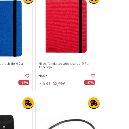
do usb de 9.7 a
Nilox funda teclado usb de 9.7 a
10.5 roja
NILOX
7,64€
- 67%
- 67%
22,92€