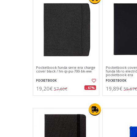
Pocketbook funda serie era charge
Pocketbook cover 
cover black / hn-qi-pu-700-bk-ww
funda libro electr
pocketbook era
POCKETBOOK
POCKETBOOK
19,20€
19,89€
- 67%
57,60€
59,67€