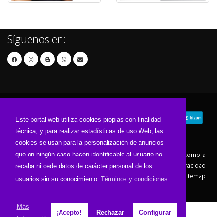
Síguenos en:
Este portal web utiliza cookies propias con finalidad
técnica, y para realizar estadísticas de uso Web, las
cookies se usan para la personalización de anuncios
que en ningún caso hacen identificable al usuario no
Contacto
Aviso Legal
Condiciones de compra
Política de envíos
Política de devolución
Política de Privacidad
recaba ni cede datos de carácter personal de los
Política de Cookies
Sitemap
usuarios sin su conocimiento
Términos y condiciones
© 2026 - Todos los derechos reservados.
Más
¡Acepto!
Rechazar
Configurar