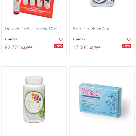
Expositor melatonina spray 12x20ml
Glutamina plantis 250g
PLANTIS
PLANTIS
82,77€
17,00€
- 9%
- 9%
91,05€
18,70€