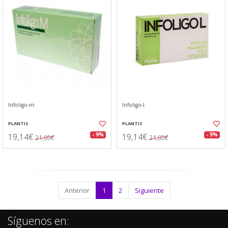
Infoligo-m
Infoligo-l
PLANTIS
PLANTIS
19,14€
19,14€
- 9%
- 9%
21,05€
21,05€
Anterior
1
2
Siguiente
Síguenos en: