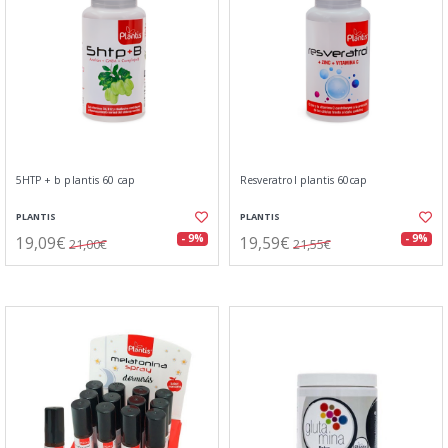
5HTP + b plantis 60 cap
Resveratrol plantis 60cap
PLANTIS
PLANTIS
19,09€
19,59€
- 9%
- 9%
21,00€
21,55€