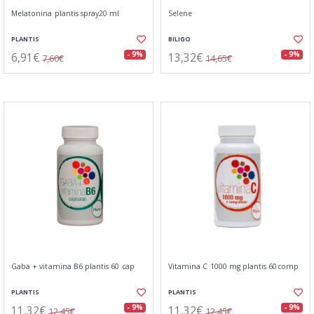
Melatonina plantis spray20 ml
Selene
PLANTIS
BILIGO
6,91€
13,32€
- 9%
- 9%
7,60€
14,65€
Gaba + vitamina B6 plantis 60 cap
Vitamina C 1000 mg plantis 60comp
PLANTIS
PLANTIS
11,32€
11,32€
- 9%
- 9%
12,45€
12,45€