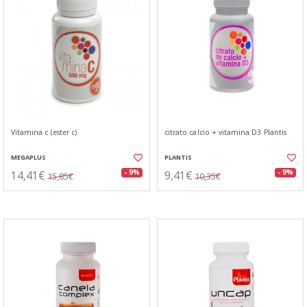
Vitamina c (ester c)
citrato calcio + vitamina D3 Plantis
MEGAPLUS
PLANTIS
14,41€
9,41€
- 9%
- 9%
15,85€
10,35€