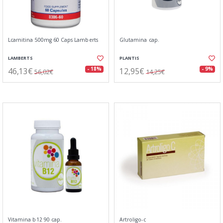
Lcarnitina 500mg 60 Caps Lamberts
Glutamina cap.
LAMBERTS
PLANTIS
46,13€
12,95€
- 18%
- 9%
56,02€
14,25€
Vitamina b12 90 cap.
Artroligo-c