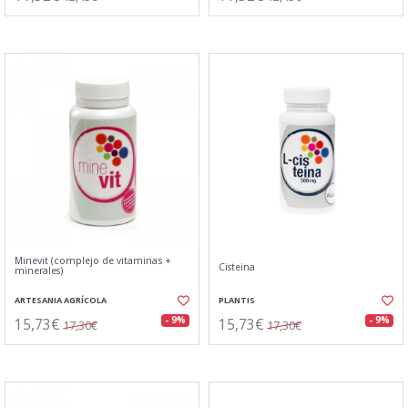
Minevit (complejo de vitaminas +
Cisteina
minerales)
ARTESANIA AGRÍCOLA
PLANTIS
15,73€
15,73€
- 9%
- 9%
17,30€
17,30€