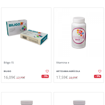
Biligo-15
Vitamina e
BILIGO
ARTESANIA AGRÍCOLA
16,09€
17,59€
- 9%
- 9%
17,70€
19,35€