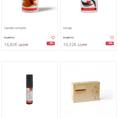
Canela complex
Uncap
PLANTIS
PLANTIS
16,82€
16,32€
- 9%
- 9%
18,50€
17,95€