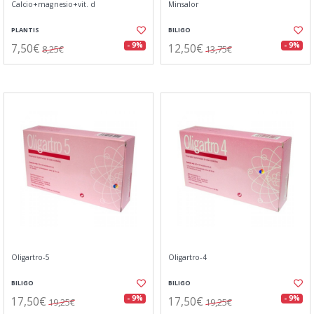
Calcio+magnesio+vit. d
Minsalor
PLANTIS
BILIGO
7,50€
12,50€
- 9%
- 9%
8,25€
13,75€
Oligartro-5
Oligartro-4
BILIGO
BILIGO
17,50€
17,50€
- 9%
- 9%
19,25€
19,25€