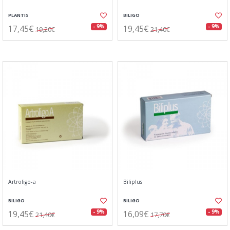
PLANTIS
BILIGO
17,45€
19,45€
- 9%
- 9%
19,20€
21,40€
Artroligo-a
Biliplus
BILIGO
BILIGO
19,45€
16,09€
- 9%
- 9%
21,40€
17,70€