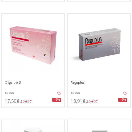
Oligartro-3
Reguplus
BILIGO
BILIGO
17,50€
18,91€
- 9%
- 9%
19,25€
20,80€