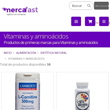
Powered
by
Tra
Vitaminas y aminoácidos
Productos de primeras marcas para Vitaminas y aminoácidos
INICIO
ALIMENTACIÓN
DIETÉTICA NATURAL
VITAMINAS Y AMINOÁCIDOS
Total de productos disponibles
58