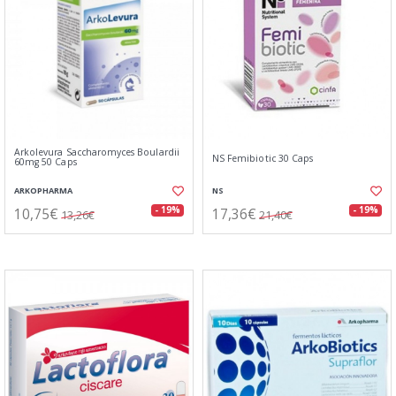
Arkolevura Saccharomyces Boulardii
NS Femibiotic 30 Caps
60mg 50 Caps
ARKOPHARMA
NS
10,75€
17,36€
- 19%
- 19%
13,26€
21,40€