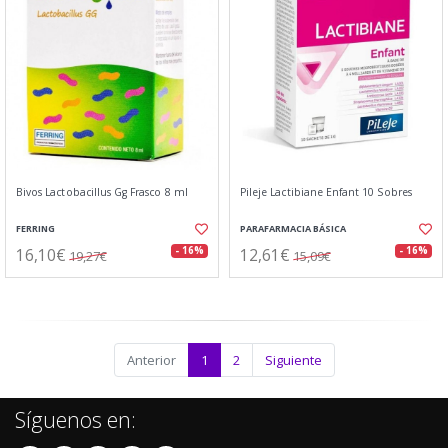
Bivos Lactobacillus Gg Frasco 8 ml
Pileje Lactibiane Enfant 10 Sobres
FERRING
PARAFARMACIA BÁSICA
16,10€
12,61€
- 16%
- 16%
19,27€
15,09€
Anterior
1
2
Siguiente
Síguenos en: