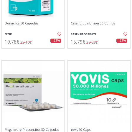
Donacilus 30 Capsulas
Casenbiotic Limon 30 Comps
EFFIK
CASEN RECORDATI
19,78€
15,79€
- 21%
- 21%
25,10€
20,03€
Megalevure Protransitus 30 Capsulas
Yovis 10 Caps