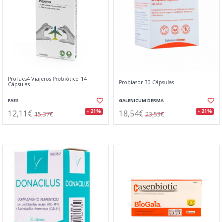
ProFaes4 Viajeros Probiótico 14
Probiasor 30 Cápsulas
Cápsulas
FAES
GALENICUM DERMA
12,11€
18,54€
- 21%
- 21%
15,37€
23,53€