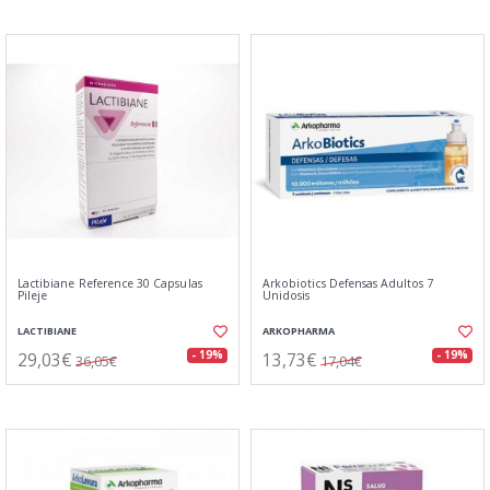
Lactibiane Reference 30 Capsulas
Arkobiotics Defensas Adultos 7
Pileje
Unidosis
LACTIBIANE
ARKOPHARMA
29,03€
13,73€
- 19%
- 19%
36,05€
17,04€