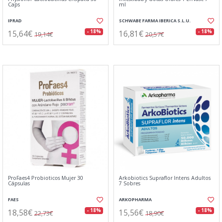
Caps
ml
IPRAD
SCHWABE FARMA IBERICA S.L.U.
15,64€
16,81€
- 18%
- 18%
19,14€
20,57€
ProFaes4 Probioticos Mujer 30
Arkobiotics Supraflor Intens Adultos
Cápsulas
7 Sobres
FAES
ARKOPHARMA
18,58€
15,56€
- 18%
- 18%
22,73€
18,90€