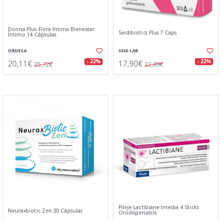
Donna Plus Flora Íntima Bienestar
Seidibiotics Plus 7 Caps
Íntimo 14 Cápsulas
ORDESA
SEID LAB
20,11€
17,90€
- 22%
- 22%
25,72€
22,89€
Pileje Lactibiane Imedia 4 Sticks
Neuraxbiotic Zen 30 Cápsulas
Orodispersable