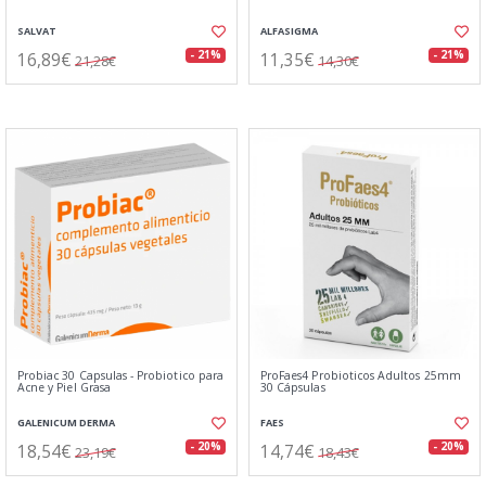
SALVAT
ALFASIGMA
16,89€
11,35€
- 21%
- 21%
21,28€
14,30€
Probiac 30 Capsulas - Probiotico para
ProFaes4 Probioticos Adultos 25mm
Acne y Piel Grasa
30 Cápsulas
GALENICUM DERMA
FAES
18,54€
14,74€
- 20%
- 20%
23,19€
18,43€