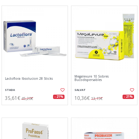
Megalevure 10 Sobres
Lactoflora Ibsolucion 28 Sticks
Bucodispersables
STADA
SALVAT
35,61€
10,36€
- 21%
- 21%
45,20€
13,15€