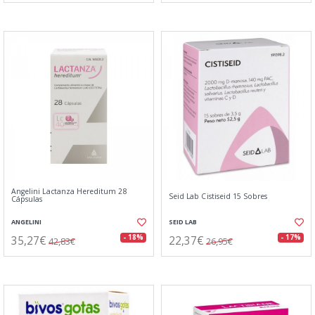
Angelini Lactanza Hereditum 28
Seid Lab Cistiseid 15 Sobres
Cápsulas
ANGELINI
SEID LAB
35,27€
22,37€
- 18%
- 17%
42,83€
26,95€