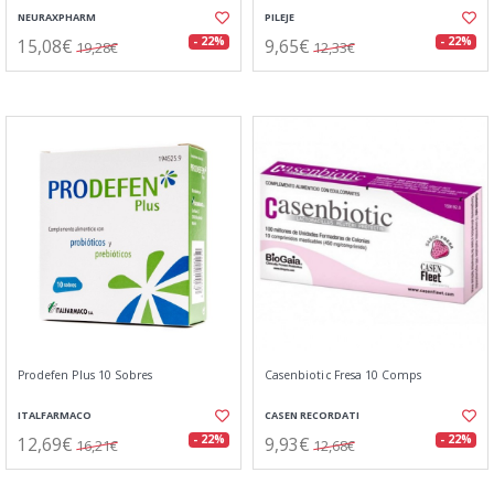
NEURAXPHARM
PILEJE
15,08€
9,65€
- 22%
- 22%
19,28€
12,33€
Prodefen Plus 10 Sobres
Casenbiotic Fresa 10 Comps
ITALFARMACO
CASEN RECORDATI
12,69€
9,93€
- 22%
- 22%
16,21€
12,68€