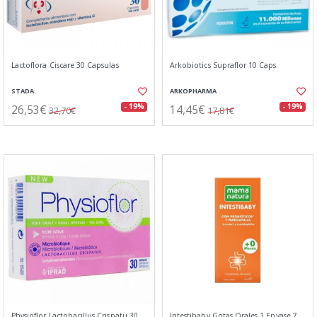
Lactoflora Ciscare 30 Capsulas
Arkobiotics Supraflor 10 Caps
STADA
ARKOPHARMA
26,53€
14,45€
- 19%
- 19%
32,70€
17,81€
Physioflor Lactobacillus Crispatu 30
Intestibaby Gotas Orales 1 Envase 7