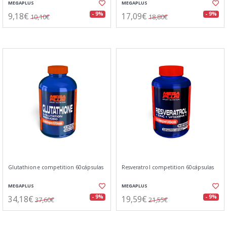
MEGAPLUS
MEGAPLUS
9,18€
17,09€
- 9%
- 9%
10,10€
18,80€
Glutathione competition 60cápsulas
Resveratrol competition 60cápsulas
MEGAPLUS
MEGAPLUS
34,18€
19,59€
- 9%
- 9%
37,60€
21,55€