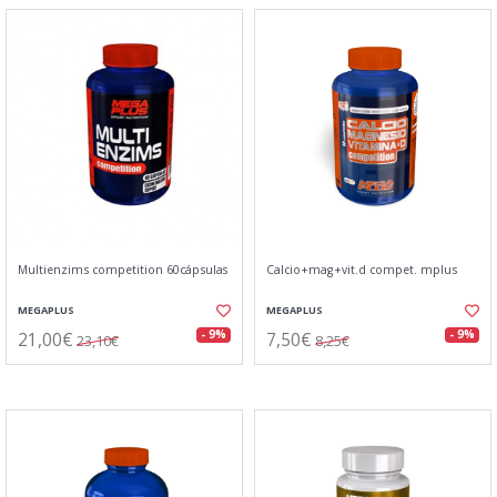
Multienzims competition 60cápsulas
Calcio+mag+vit.d compet. mplus
MEGAPLUS
MEGAPLUS
21,00€
7,50€
- 9%
- 9%
23,10€
8,25€