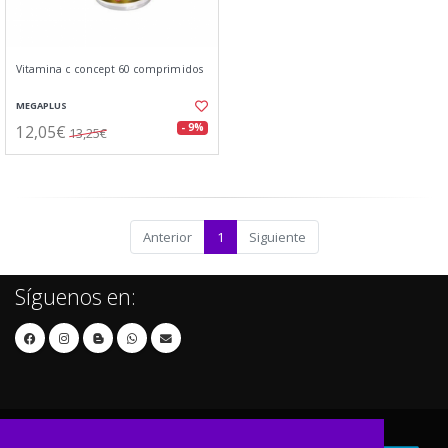
Vitamina c concept 60 comprimidos
MEGAPLUS
12,05€
- 9%
13,25€
Anterior
1
Siguiente
Síguenos en: