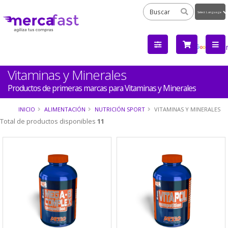
Powered
by
Tra
Vitaminas y Minerales
Productos de primeras marcas para Vitaminas y Minerales
INICIO
ALIMENTACIÓN
NUTRICIÓN SPORT
VITAMINAS Y MINERALES
Total de productos disponibles
11