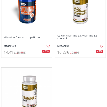
Calcio, vitamina d3, vitamina k2
Vitamina C ester competition
concept
MEGAPLUS
MEGAPLUS
14,41€
16,23€
- 9%
- 9%
15,85€
17,85€