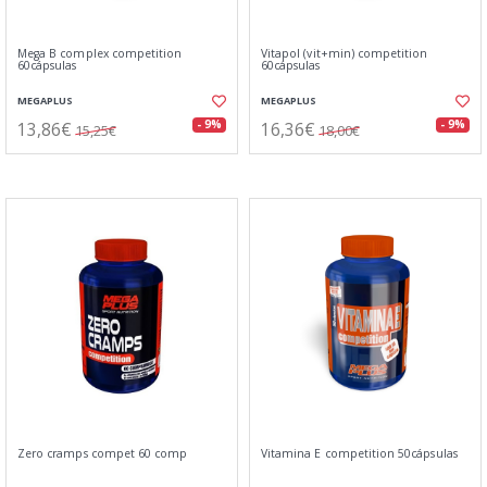
Mega B complex competition
Vitapol (vit+min) competition
60cápsulas
60cápsulas
MEGAPLUS
MEGAPLUS
13,86€
16,36€
- 9%
- 9%
15,25€
18,00€
Zero cramps compet 60 comp
Vitamina E competition 50cápsulas