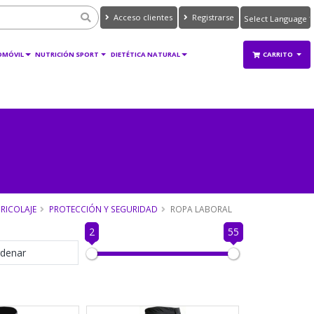
Acceso clientes
Registrarse
Powered by
Translate
OMÓVIL
NUTRICIÓN SPORT
DIETÉTICA NATURAL
CARRITO
RICOLAJE
PROTECCIÓN Y SEGURIDAD
ROPA LABORAL
2
55
denar