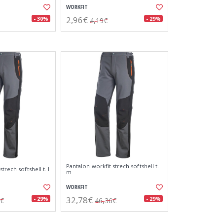
WORKFIT
2,96€
- 30%
- 29%
4,19€
Pantalon workfit strech softshell t.
trech softshell t. l
m
WORKFIT
32,78€
- 29%
- 29%
6€
46,36€