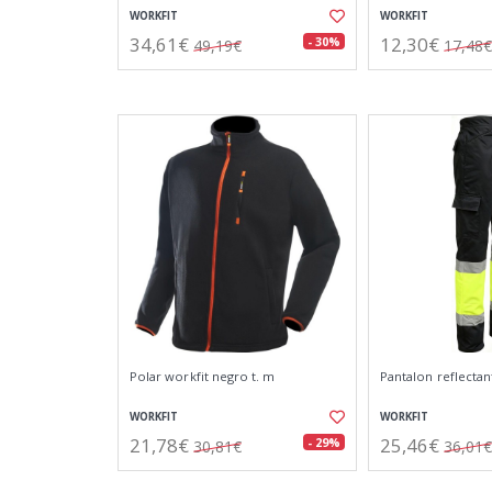
WORKFIT
WORKFIT
34,61€
12,30€
- 30%
49,19€
17,48€
Polar workfit negro t. m
Pantalon reflectant
WORKFIT
WORKFIT
21,78€
25,46€
- 29%
30,81€
36,01€