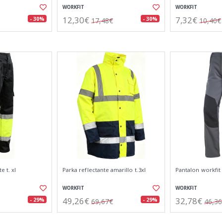
WORKFIT
WORKFIT
12,30€
7,32€
- 30%
- 30%
17,48€
10,40€
e t. xl
Parka reflectante amarillo t.3xl
Pantalon workfit s
WORKFIT
WORKFIT
49,26€
32,78€
- 29%
- 29%
69,67€
46,3