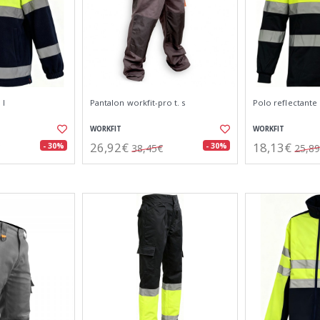
 l
Pantalon workfit-pro t. s
Polo reflectante m
WORKFIT
WORKFIT
26,92€
18,13€
- 30%
- 30%
38,45€
25,8