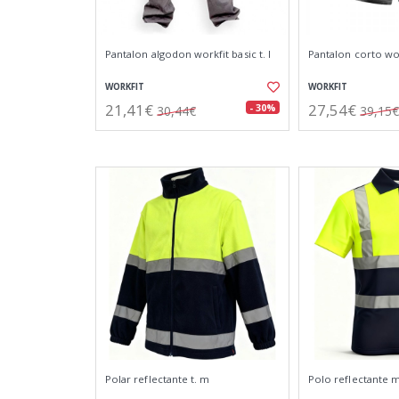
Pantalon algodon workfit basic t. l
Pantalon corto work
WORKFIT
WORKFIT
21,41€
27,54€
- 30%
30,44€
39,15€
Polar reflectante t. m
Polo reflectante m