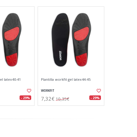
gel latex40-41
Plantilla workfit gel latex44-45
WORKFIT
7,32€
- 29%
- 29%
10,35€