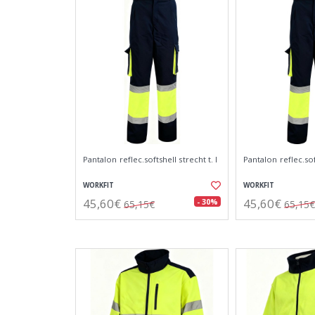
Pantalon reflec.softshell strecht t. l
Pantalon reflec.soft
WORKFIT
WORKFIT
45,60€
45,60€
- 30%
65,15€
65,15€