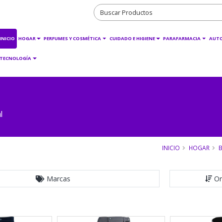
INICIO
HOGAR
PERFUMES Y COSMÉTICA
CUIDADO E HIGIENE
PARAFARMACIA
AUT
TECNOLOGÍA
l
INICIO
HOGAR
B
Marcas
Or