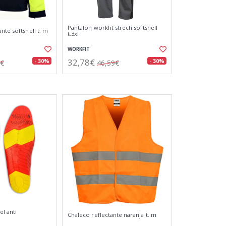
Pantalon workfit strech softshell
nte softshell t. m
t.3xl
WORKFIT
32,78€
- 30%
- 30%
2€
46,59€
el anti
Chaleco reflectante naranja t. m