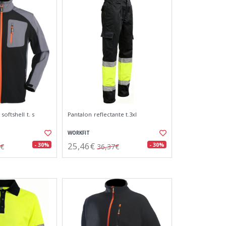
oftshell t. s
Pantalon reflectante t.3xl
WORKFIT
25,46€
- 30%
- 30%
3€
36,37€