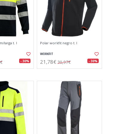
/larga t. l
Polar workfit negro t. l
WORKFIT
21,78€
- 30%
- 30%
9€
30,97€