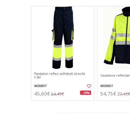
Pantalon reflec.softshell strecht
Cazadora reflectant
t.3xl
WORKFIT
WORKFIT
45,60€
54,75€
- 29%
64,49€
77,43€