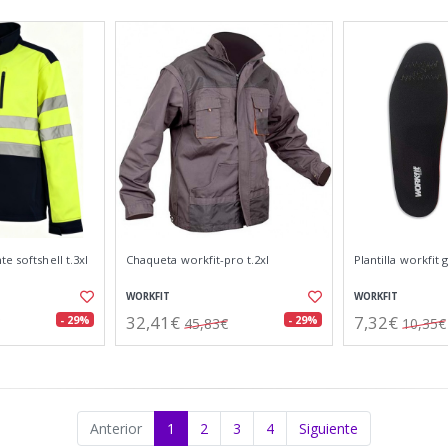
e softshell t.3xl
Chaqueta workfit-pro t.2xl
Plantilla workfit 
WORKFIT
WORKFIT
32,41€
7,32€
- 29%
- 29%
45,83€
10,35€
Anterior
1
2
3
4
Siguiente