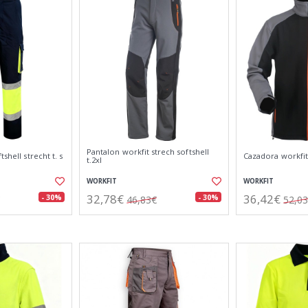
Pantalon workfit strech softshell
shell strecht t. s
Cazadora workfit s
t.2xl
WORKFIT
WORKFIT
32,78€
36,42€
- 30%
- 30%
46,83€
52,0