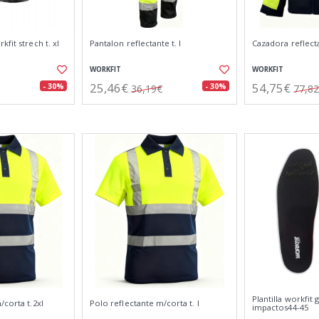
fit strech t. xl
Pantalon reflectante t. l
Cazadora reflecta
WORKFIT
WORKFIT
25,46€
54,75€
- 30%
- 30%
36,19€
77,8
Plantilla workfit g
/corta t.2xl
Polo reflectante m/corta t. l
impactos44-45