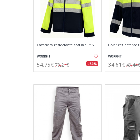
Cazadora reflectante softshell t. xl
Polar reflectante t.
WORKFIT
WORKFIT
54,75€
34,61€
- 30%
78,21€
49,44€