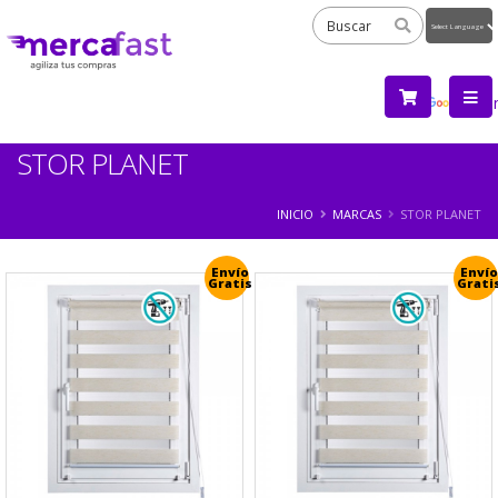
Powered
by
Tra
STOR PLANET
INICIO
MARCAS
STOR PLANET
Envío
Envío
Gratis
Grati