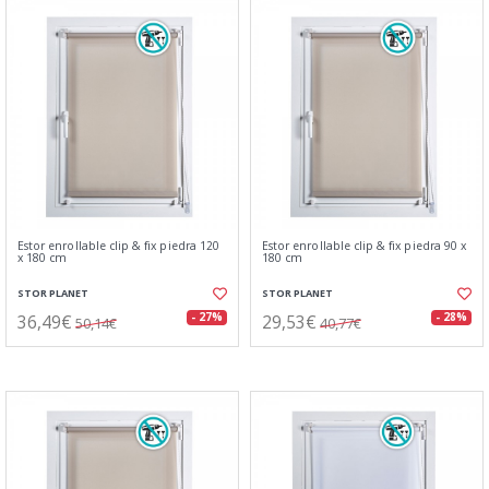
Estor enrollable clip & fix piedra 120
Estor enrollable clip & fix piedra 90 x
x 180 cm
180 cm
STOR PLANET
STOR PLANET
36,49€
29,53€
- 27%
- 28%
50,14€
40,77€