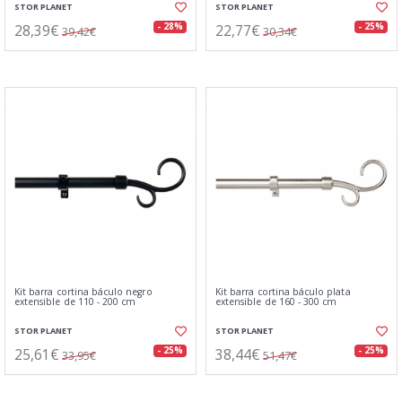
STOR PLANET
STOR PLANET
28,39€
22,77€
- 28%
- 25%
39,42€
30,34€
Kit barra cortina báculo negro
Kit barra cortina báculo plata
extensible de 110 - 200 cm
extensible de 160 - 300 cm
STOR PLANET
STOR PLANET
25,61€
38,44€
- 25%
- 25%
33,95€
51,47€