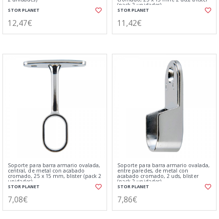
(pack 2 unidades)
STOR PLANET
STOR PLANET
12,47€
11,42€
Soporte para barra armario ovalada,
Soporte para barra armario ovalada,
central, de metal con acabado
entre paredes, de metal con
cromado, 25 x 15 mm, blister (pack 2
acabado cromado, 2 uds, blister
unidades)
(pack 2 unidades)
STOR PLANET
STOR PLANET
7,08€
7,86€