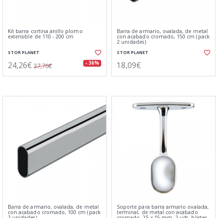
Kit barra cortina anillo plomo
Barra de armario, ovalada, de metal
extensible de 110 - 200 cm
con acabado cromado, 150 cm (pack
2 unidades)
STOR PLANET
STOR PLANET
24,26€
18,09€
- 36%
37,76€
Barra de armario, ovalada, de metal
Soporte para barra armario ovalada,
con acabado cromado, 100 cm (pack
terminal, de metal con acabado
2 unidades)
cromado, 25 x 15 mm, 2 uds, blister