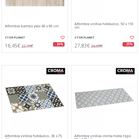
Alfombra vinílica hidráulico, 50 x 110
Alfombra bambú yeso 60 x 90 cm
cm
STOR PLANET
STOR PLANET
16,45€
27,83€
- 26%
- 25%
22,36€
36,89€
Alfombra vinílica hidráulico, 45 x 75
Alfombra vinílica croma hidra topo