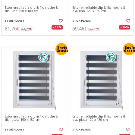
Estor enrollable clip & fix, noche &
Estor enrollable clip & fix, noche &
dia, lino 150 x 180 cm
dia, lino 120 x 180 cm
STOR PLANET
STOR PLANET
81,76€
69,46€
- 16%
- 16%
97,25€
83,15€
Envío
Envío
Gratis
Grati
Estor enrollable clip & fix, noche &
Estor enrollable clip & fix, noche &
dia, plata 150 x 180 cm
dia, plata 120 x 180 cm
STOR PLANET
STOR PLANET