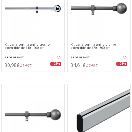
Kit barra cortina anillo cromo
Kit barra cortina anillo plomo
extensible de 110 - 200 cm
extensible de 160 - 300 cm
STOR PLANET
STOR PLANET
30,98€
34,61€
- 25%
- 26%
41,07€
47,05€