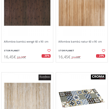
Alfombra bambú wengé 60 x 90 cm
Alfombra bambú natur 60 x 90 cm
STOR PLANET
STOR PLANET
16,45€
16,45€
- 26%
- 24%
22,36€
21,68€