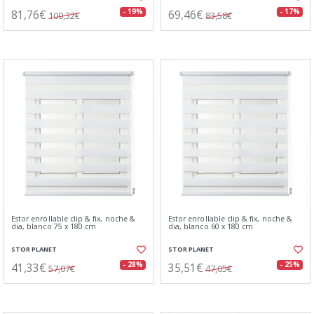
81,76€
69,46€
- 19%
- 17%
100,32€
83,58€
Estor enrollable clip & fix, noche &
Estor enrollable clip & fix, noche &
dia, blanco 75 x 180 cm
dia, blanco 60 x 180 cm
STOR PLANET
STOR PLANET
41,33€
35,51€
- 28%
- 25%
57,07€
47,05€