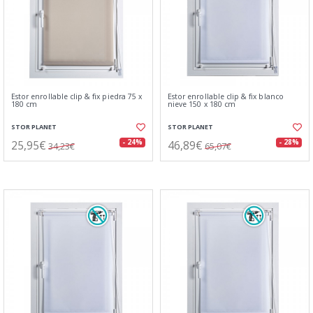
Estor enrollable clip & fix piedra 75 x
Estor enrollable clip & fix blanco
180 cm
nieve 150 x 180 cm
STOR PLANET
STOR PLANET
25,95€
46,89€
- 24%
- 28%
34,23€
65,07€