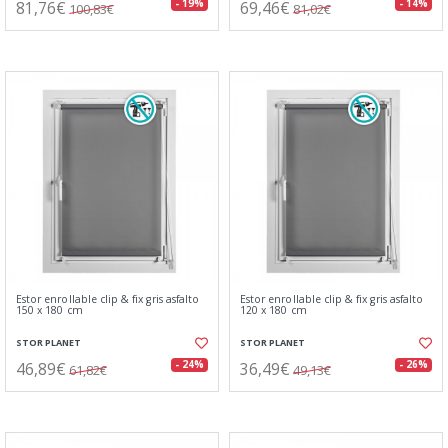
81,76€
69,46€
- 19%
- 14%
100,83€
81,02€
Estor enrollable clip & fix gris asfalto
Estor enrollable clip & fix gris asfalto
150 x 180 cm
120 x 180 cm
STOR PLANET
STOR PLANET
46,89€
36,49€
- 24%
- 26%
61,82€
49,13€