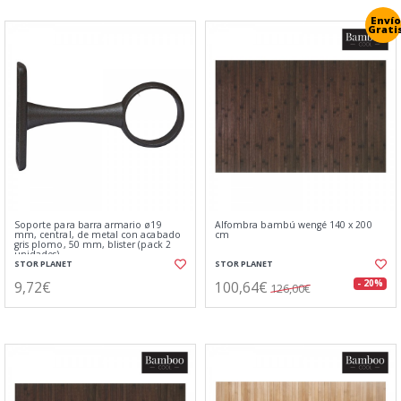
Envío
Grati
Soporte para barra armario ø19
Alfombra bambú wengé 140 x 200
mm, central, de metal con acabado
cm
gris plomo, 50 mm, blister (pack 2
unidades)
STOR PLANET
STOR PLANET
9,72€
100,64€
- 20%
126,00€