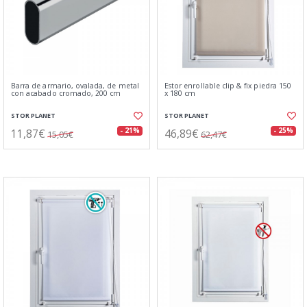
Barra de armario, ovalada, de metal
Estor enrollable clip & fix piedra 150
con acabado cromado, 200 cm
x 180 cm
STOR PLANET
STOR PLANET
11,87€
46,89€
- 21%
- 25%
15,05€
62,47€