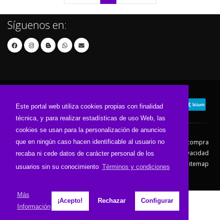
Síguenos en:
Este portal web utiliza cookies propias con finalidad
técnica, y para realizar estadísticas de uso Web, las
cookies se usan para la personalización de anuncios
que en ningún caso hacen identificable al usuario no
Contacto
Aviso Legal
Condiciones de compra
Política de envíos
Política de devolución
Política de Privacidad
recaba ni cede datos de carácter personal de los
Política de Cookies
Sitemap
usuarios sin su conocimiento
Términos y condiciones
© 2026 - Todos los derechos reservados.
Más
¡Acepto!
Rechazar
Configurar
Información