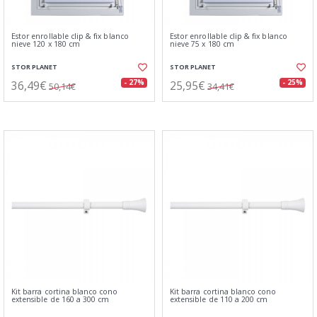
Estor enrollable clip & fix blanco
Estor enrollable clip & fix blanco
nieve 120 x 180 cm
nieve 75 x 180 cm
STOR PLANET
STOR PLANET
36,49€
25,95€
- 27%
- 25%
50,14€
34,41€
Kit barra cortina blanco cono
Kit barra cortina blanco cono
extensible de 160 a 300 cm
extensible de 110 a 200 cm