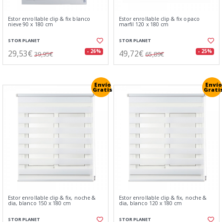
Estor enrollable clip & fix blanco
Estor enrollable clip & fix opaco
nieve 90 x 180 cm
marfil 120 x 180 cm
STOR PLANET
STOR PLANET
29,53€
49,72€
- 26%
- 25%
39,95€
65,89€
Envío
Envío
Gratis
Grati
Estor enrollable clip & fix, noche &
Estor enrollable clip & fix, noche &
dia, blanco 150 x 180 cm
dia, blanco 120 x 180 cm
STOR PLANET
STOR PLANET