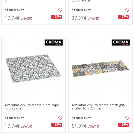
cm
50 x 140 cm
STOR PLANET
STOR PLANET
17,74€
37,37€
- 28%
- 27%
24,49€
51,34€
Alfombra vinílica croma hidra topo
Alfombra vinílica croma patch gris-
45 x 75 cm
ambar 60 x 200 cm
STOR PLANET
STOR PLANET
17,74€
51,97€
- 25%
- 26%
23,75€
70,31€