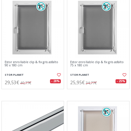
Estor enrollable clip & fix gris asfalto
Estor enrollable clip & fix gris asfalto
90 x 180 cm
75 x 180 cm
STOR PLANET
STOR PLANET
29,53€
25,95€
- 28%
- 25%
40,77€
34,77€