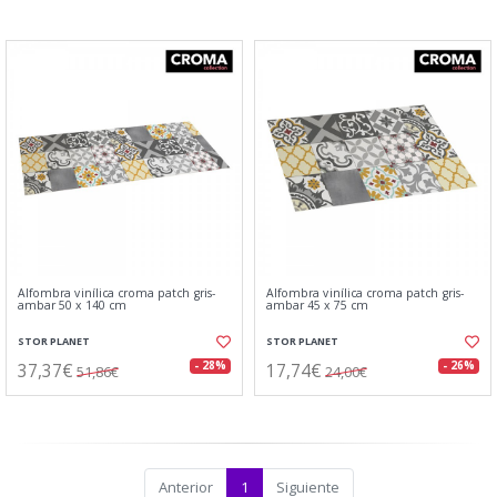
Alfombra vinílica croma patch gris-
Alfombra vinílica croma patch gris-
ambar 50 x 140 cm
ambar 45 x 75 cm
STOR PLANET
STOR PLANET
37,37€
17,74€
- 28%
- 26%
51,86€
24,00€
Anterior
1
Siguiente